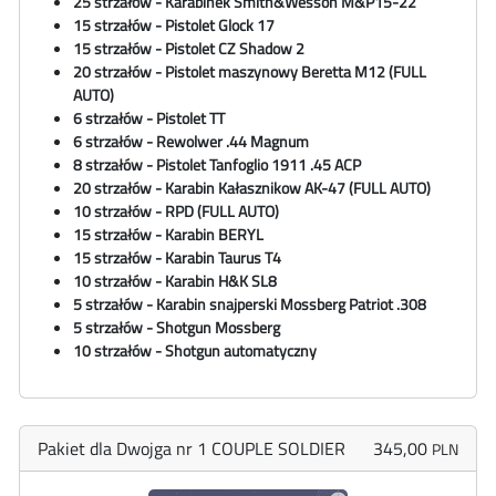
25 strzałów - Karabinek
Smith&Wesson
M&P15-22
15 strzałów - Pistolet Glock 17
15 strzałów - Pistolet CZ Shadow 2
20 strzałów - Pistolet maszynowy
Beretta M12
(FULL
AUTO)
6 strzałów - Pistolet TT
6 strzałów - Rewolwer .44 Magnum
8 strzałów - Pistolet Tanfoglio 1911 .45 ACP
20 strzałów - Karabin Kałasznikow AK-47 (FULL AUTO)
10 strzałów - RPD (FULL AUTO)
15 strzałów - Karabin BERYL
15 strzałów - Karabin Taurus T4
10 strzałów - Karabin H&K SL8
5 strzałów - Karabin snajperski Mossberg Patriot .308
5 strzałów - Shotgun Mossberg
10 strzałów - Shotgun automatyczny
Pakiet dla Dwojga nr 1 COUPLE SOLDIER
345,00
PLN