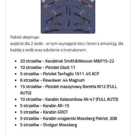
Pakiet obejmuje:
wejście dla 2 osób - w tym wynajęcie toru i broni z amunicją, dla
każdej z osób oraz szkolenie z instrukorem:
20 strzałów - Karabinek Smith&Wesson M&P15-22
10 strzałów - Pistolet Glock 17
5 strzałów - Pistolet Tanfoglio 1911 .45 ACP
6
strzałów - Rewolwer .44 Magnum
15 strzałów - Pistolet maszynowy
Beretta M12
(FULL
AUTO)
10 strzałów - Karabin Kałasznikow AK-47 (FULL AUTO)
5 strzałów - Karabin AR-15
5 strzałów - Karabin GROT
5 strzałów -
Karabin snajperski Mossberg Patriot .308
5 strzałów - Shotgun Mossberg