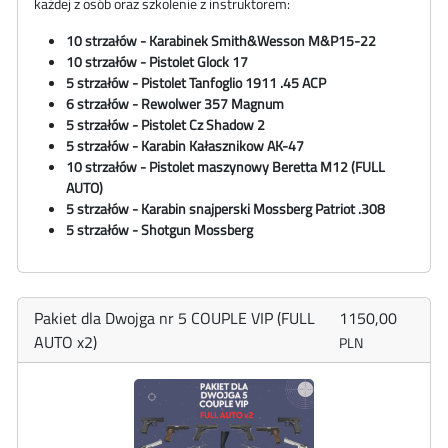
każdej z osób oraz szkolenie z instruktorem:
10 strzałów - Karabinek
Smith&Wesson
M&P15-22
10 strzałów - Pistolet Glock 17
5 strzałów - Pistolet Tanfoglio 1911 .45 ACP
6
strzałów - Rewolwer 357 Magnum
5 strzałów -
Pistolet Cz Shadow 2
5 strzałów - Karabin Kałasznikow AK-47
10 strzałów - Pistolet maszynowy
Beretta M12
(FULL
AUTO)
5 strzałów -
Karabin snajperski Mossberg Patriot .308
5 strzałów - Shotgun Mossberg
Pakiet dla Dwojga nr 5 COUPLE VIP (FULL
1150,00
AUTO x2)
PLN