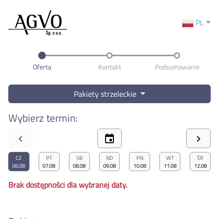
PL
Oferta
Kontakt
Podsumowanie
Pakiety strzeleckie
Wybierz termin:
chevron_left
event
chevron_right
CZ
PT
SB
ND
PN
WT
ŚR
06.08
07.08
08.08
09.08
10.08
11.08
12.08
Brak dostępności dla wybranej daty.