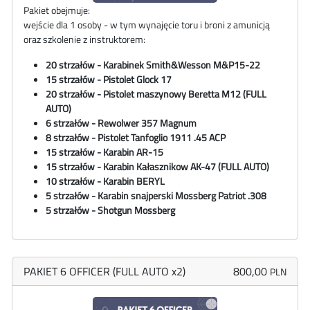
Pakiet obejmuje:
wejście dla 1 osoby - w tym wynajęcie toru i broni z amunicją
oraz szkolenie z instruktorem:
20 strzałów - Karabinek
Smith&Wesson
M&P15-22
15 strzałów - Pistolet Glock 17
20 strzałów - Pistolet maszynowy
Beretta M12
(FULL
AUTO)
6 strzałów - Rewolwer 357 Magnum
8 strzałów - Pistolet Tanfoglio 1911 .45 ACP
15 strzałów - Karabin AR-15
15 strzałów - Karabin Kałasznikow AK-47 (FULL AUTO)
10 strzałów - Karabin BERYL
5 strzałów - Karabin snajperski Mossberg Patriot .308
5 strzałów - Shotgun Mossberg
PAKIET 6 OFFICER (FULL AUTO x2)
800,00
PLN