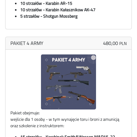
10 strzałów - Karabin AR-15
10 strzałów - Karabin Kałasznikow AK-47
5 strzałów - Shotgun Mossberg
PAKIET 4 ARMY
480,00
PLN
Pakiet obejmuje:
wejście dla 1 osoby - w tym wynajęcie toru i broni z amunicją
oraz szkolenie z instruktorem:
15 strzałów - Karabinek
Smith&Wesson
M&P15-22