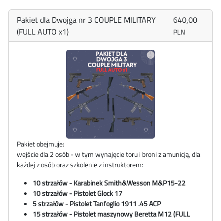
Pakiet dla Dwojga nr 3 COUPLE MILITARY
640,00
(FULL AUTO x1)
PLN
Pakiet obejmuje:
wejście dla 2 osób - w tym wynajęcie toru i broni z amunicją, dla
każdej z osób oraz szkolenie z instruktorem:
10 strzałów - Karabinek
Smith&Wesson
M&P15-22
10 strzałów - Pistolet Glock 17
5 strzałów - Pistolet Tanfoglio 1911 .45 ACP
15 strzałów - Pistolet maszynowy
Beretta M12
(FULL